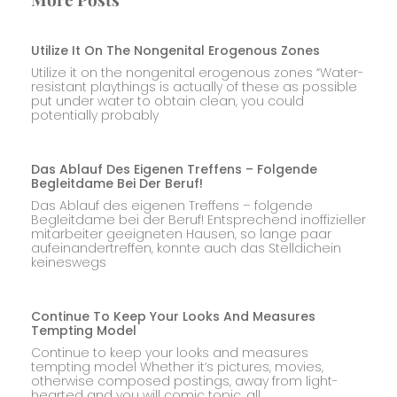
Utilize It On The Nongenital Erogenous Zones
Utilize it on the nongenital erogenous zones “Water-
resistant playthings is actually of these as possible
put under water to obtain clean, you could
potentially probably
Das Ablauf Des Eigenen Treffens – Folgende
Begleitdame Bei Der Beruf!
Das Ablauf des eigenen Treffens – folgende
Begleitdame bei der Beruf! Entsprechend inoffizieller
mitarbeiter geeigneten Hausen, so lange paar
aufeinandertreffen, konnte auch das Stelldichein
keineswegs
Continue To Keep Your Looks And Measures
Tempting Model
Continue to keep your looks and measures
tempting model Whether it’s pictures, movies,
otherwise composed postings, away from light-
hearted and you will comic topic, all