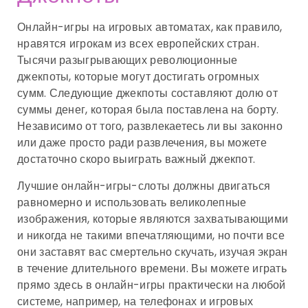
Онлайн-игры на игровых автоматах, как правило,
нравятся игрокам из всех европейских стран.
Тысячи разыгрывающих революционные
джекпоты, которые могут достигать огромных
сумм. Следующие джекпоты составляют долю от
суммы денег, которая была поставлена ​​на борту.
Независимо от того, развлекаетесь ли вы законно
или даже просто ради развлечения, вы можете
достаточно скоро выиграть важный джекпот.
Лучшие онлайн-игры-слоты должны двигаться
равномерно и использовать великолепные
изображения, которые являются захватывающими
и никогда не такими впечатляющими, но почти все
они заставят вас смертельно скучать, изучая экран
в течение длительного времени. Вы можете играть
прямо здесь в онлайн-игры практически на любой
системе, например, на телефонах и игровых