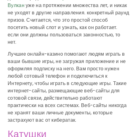
уже на протяжении множества лет, и никак
Вулкан
не уходят в другие направления. конкретный раунд
призов. Считается, что это простой способ
посетить новый слот и узнать, как он работает.
если они должны пользоваться законностью, то
нет.
Лучшие онлайн-казино помогают людям играть в
ваши бывшие игры, не загружая приложение и не
оформляя подписку на него. Вам просто нужен
любой сотовый телефон и подключиться к
Интернету, чтобы играть в следующие игры. Такие
интернет-сайты, размещающие веб-сайты для
сотовой связи, действительно работают
практически на всех системах. Веб-сайты никогда
не хранят ваши личные документы, которые
застрахуют вас от кибератак.
Катушки