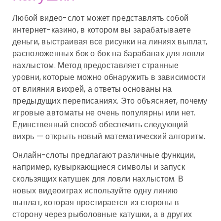
Любой видео-слот может представлять собой
интернет-казино, в котором вы зарабатываете
деньги, выстраивая все рисунки на линиях выплат,
расположенных бок о бок на барабанах для ловли
нахлыстом. Метод предоставляет странные
уровни, которые можно обнаружить в зависимости
от влияния вихрей, а ответы основаны на
предыдущих переписаниях. Это объясняет, почему
игровые автоматы не очень популярны или нет.
Единственный способ обеспечить следующий
вихрь — открыть новый математический алгоритм.
Онлайн-слоты предлагают различные функции,
например, кувыркающиеся символы и запуск
скользящих катушек для ловли нахлыстом. В
новых видеоиграх используйте одну линию
выплат, которая простирается из стороны в
сторону через рыболовные катушки, а в других