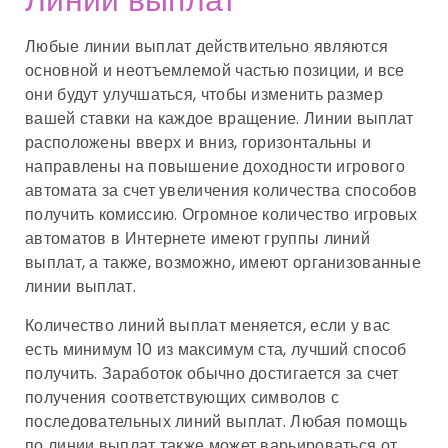
Любые линии выплат действительно являются
основной и неотъемлемой частью позиции, и все
они будут улучшаться, чтобы изменить размер
вашей ставки на каждое вращение. Линии выплат
расположены вверх и вниз, горизонтальны и
направлены на повышение доходности игрового
автомата за счет увеличения количества способов
получить комиссию. Огромное количество игровых
автоматов в Интернете имеют группы линий
выплат, а также, возможно, имеют организованные
линии выплат.
Количество линий выплат меняется, если у вас
есть минимум 10 из максимум ста, лучший способ
получить. Заработок обычно достигается за счет
получения соответствующих символов с
последовательных линий выплат. Любая помощь
по линии выплат также может варьироваться от