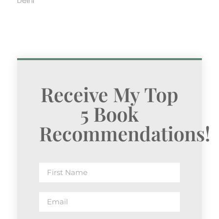
Delhi
Receive My Top
5 Book
Recommendations!