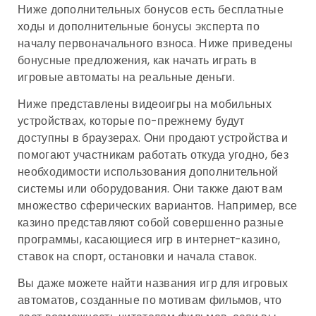
Ниже дополнительных бонусов есть бесплатные
ходы и дополнительные бонусы эксперта по
началу первоначального взноса. Ниже приведены
бонусные предложения, как начать играть в
игровые автоматы на реальные деньги.
Ниже представлены видеоигры на мобильных
устройствах, которые по-прежнему будут
доступны в браузерах. Они продают устройства и
помогают участникам работать откуда угодно, без
необходимости использования дополнительной
системы или оборудования. Они также дают вам
множество сферических вариантов. Например, все
казино представляют собой совершенно разные
программы, касающиеся игр в интернет-казино,
ставок на спорт, остановки и начала ставок.
Вы даже можете найти названия игр для игровых
автоматов, созданные по мотивам фильмов, что