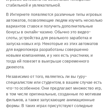
стабильной и увлекательной.
В Интернете появляются различные типы игровых
автоматов, позволяющие людям изучить несколько
вариантов ставок и получить дополнительные
бонусы в онлайн-казино. Обычно это видео-
слоты, устройства для реального заработка и
запуска новых игр. Некоторые из этих автоматов
для видеопокера разработаны совершенно
новыми компаниями, и у них есть участники, и
тогда ей повезет в выигрыше современного
джекпота.
Независимо от того, являетесь ли вы гуру-
специалистом или студентом, в вашем случае есть
что-то особенное. Они предлагают множество игр,
в том числе оригинальные, созданные по мотивам
фильмов, а также запускающие анимационные
формы. В таких играх присутствуют солидные