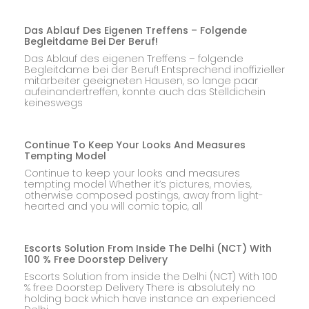
Das Ablauf Des Eigenen Treffens – Folgende
Begleitdame Bei Der Beruf!
Das Ablauf des eigenen Treffens – folgende
Begleitdame bei der Beruf! Entsprechend inoffizieller
mitarbeiter geeigneten Hausen, so lange paar
aufeinandertreffen, konnte auch das Stelldichein
keineswegs
Continue To Keep Your Looks And Measures
Tempting Model
Continue to keep your looks and measures
tempting model Whether it’s pictures, movies,
otherwise composed postings, away from light-
hearted and you will comic topic, all
Escorts Solution From Inside The Delhi (NCT) With
100 % Free Doorstep Delivery
Escorts Solution from inside the Delhi (NCT) With 100
% free Doorstep Delivery There is absolutely no
holding back which have instance an experienced