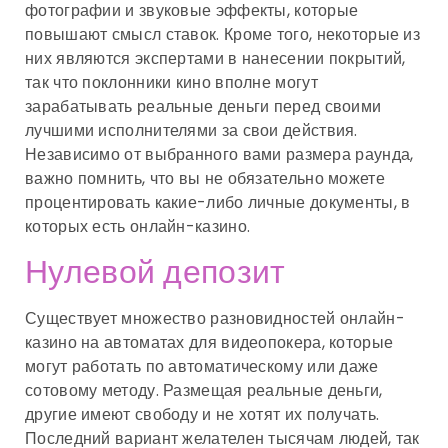
фотографии и звуковые эффекты, которые
повышают смысл ставок. Кроме того, некоторые из
них являются экспертами в нанесении покрытий,
так что поклонники кино вполне могут
зарабатывать реальные деньги перед своими
лучшими исполнителями за свои действия.
Независимо от выбранного вами размера раунда,
важно помнить, что вы не обязательно можете
процентировать какие-либо личные документы, в
которых есть онлайн-казино.
Нулевой депозит
Существует множество разновидностей онлайн-
казино на автоматах для видеопокера, которые
могут работать по автоматическому или даже
сотовому методу. Размещая реальные деньги,
другие имеют свободу и не хотят их получать.
Последний вариант желателен тысячам людей, так