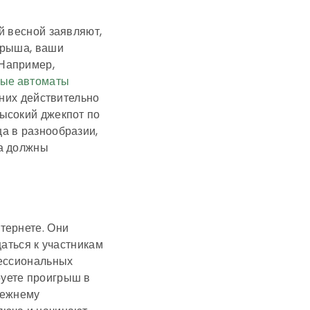
й весной заявляют,
грыша, ваши
Например,
вые автоматы
 них действительно
ысокий джекпот по
а в разнообразии,
ма должны
тернете. Они
щаться к участникам
фессиональных
уете проигрыш в
режнему