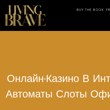
BUY THE BOOK
F
Онлайн-Казино В Ин
Автоматы Слоты Оф