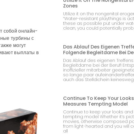
Utilize It On The Nongenital 
Zones
Utilize it on the nongenital ero
“Water-resistant playthings is act
these as possible put under wat
clean, you could potentially prob
т собой онлайн-
чные турбины с
также могут
Das Ablauf Des Eigenen Treff
чивают выплаты в
Folgende Begleitdame Bei Der
Das Ablauf des eigenen Treffens
Begleitdame bei der Beruf! Ent
inoffizieller mitarbeiter geeigne
so lange paar aufeinandertreffe
auch das Stelldichein keinesweg
Continue To Keep Your Look
Measures Tempting Model
Continue to keep your looks an
tempting model Whether it’s pict
movies, otherwise composed po
from light-hearted and you will c
all