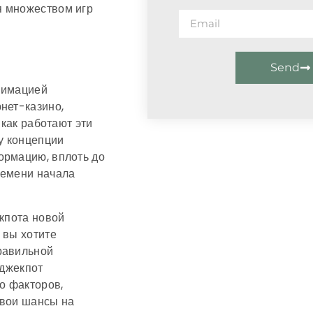
я множеством игр
Send
нимацией
нет-казино,
 как работают эти
ну концепции
формацию, вплоть до
ремени начала
екпота новой
 вы хотите
равильной
 джекпот
о факторов,
свои шансы на