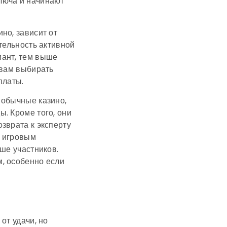
люча и начинают
но, зависит от
тельность активной
иант, тем выше
 вам выбирать
платы.
 обычные казино,
. Кроме того, они
зврата к эксперту
о игровым
ше участников.
, особенно если
от удачи, но