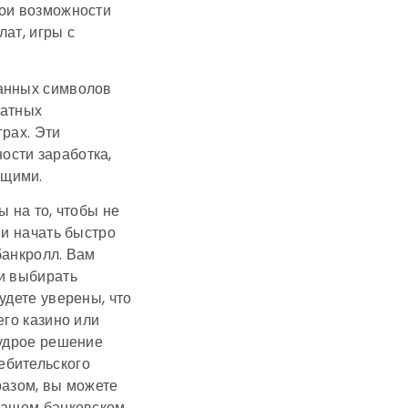
вои возможности
ат, игры с
санных символов
латных
грах. Эти
ости заработка,
ющими.
ы на то, чтобы не
 и начать быстро
банкролл. Вам
 и выбирать
удете уверены, что
его казино или
мудрое решение
ебительского
разом, вы можете
 вашем банковском