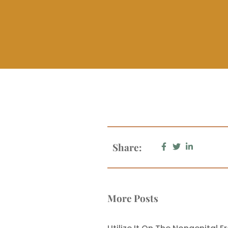
Share:
More Posts