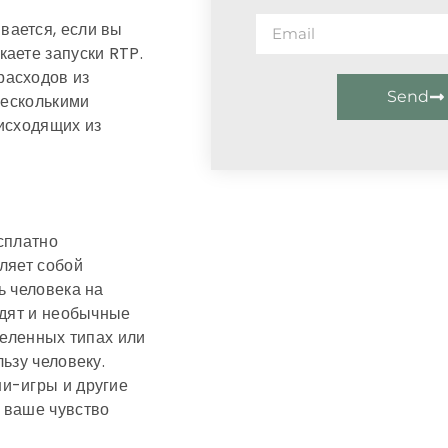
вается, если вы
аете запуски RTP.
расходов из
Send
несколькими
 исходящих из
сплатно
ляет собой
ь человека на
одят и необычные
деленных типах или
ьзу человеку.
и-игры и другие
 ваше чувство