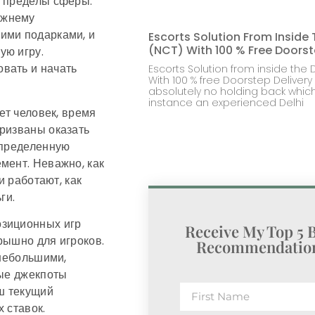
а пределы сферы.
ежнему
ими подарками, и
Escorts Solution From Inside 
(NCT) With 100 % Free Doorst
ую игру.
вать и начать
Escorts Solution from inside the D
With 100 % free Doorstep Delivery 
absolutely no holding back whic
instance an experienced Delhi
ет человек, время
призваны оказать
определенную
мент. Неважно, как
и работают, как
ги.
озиционных игр
Receive My Top 5 
рышно для игроков.
Recommendation
 небольшими,
ные джекпоты
аш текущий
 ставок.