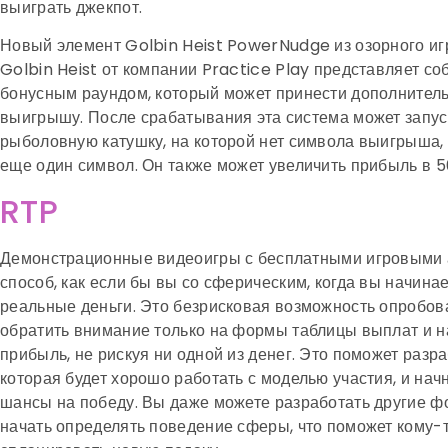
выиграть джекпот.
Новый элемент Golbin Heist PowerNudge из озорного иг
Golbin Heist от компании Practice Play представляет со
бонусным раундом, который может принести дополнитель
выигрышу. После срабатывания эта система может запус
рыболовную катушку, на которой нет символа выигрыша, 
еще один символ. Он также может увеличить прибыль в 5
RTP
Демонстрационные видеоигры с бесплатными игровыми 
способ, как если бы вы со сферическим, когда вы начинае
реальные деньги. Это безрисковая возможность опробов
обратить внимание только на формы таблицы выплат и н
прибыль, не рискуя ни одной из денег. Это поможет разра
которая будет хорошо работать с моделью участия, и на
шансы на победу. Вы даже можете разработать другие ф
начать определять поведение сферы, что поможет кому-