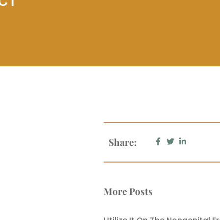
ст
Share:
More Posts