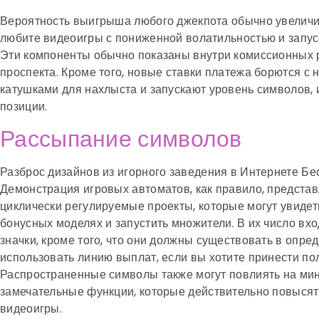
Вероятность выигрыша любого джекпота обычно увеличи
любите видеоигры с пониженной волатильностью и запуск
Эти компоненты обычно показаны внутри комиссионных 
проспекта. Кроме того, новые ставки платежа борются с 
катушками для нахлыста и запускают уровень символов,
позиции.
Рассыпание символов
Разброс дизайнов из игорного заведения в Интернете Бе
Демонстрация игровых автоматов, как правило, представ
циклически регулируемые проекты, которые могут увидет
бонусных моделях и запустить множители. В их число вх
значки, кроме того, что они должны существовать в опре
использовать линию выплат, если вы хотите принести пол
Распространенные символы также могут повлиять на мин
замечательные функции, которые действительно повысят
видеоигры.