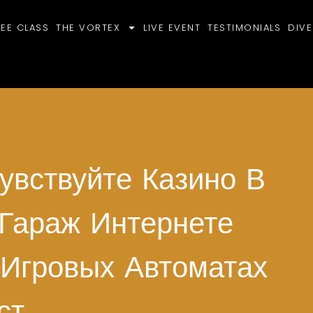
REE CLASS
THE VORTEX
LIVE EVENT
TESTIMONIALS
DIVE
увствуйте Казино В
 Гараж Интернете
 Игровых Автоматах