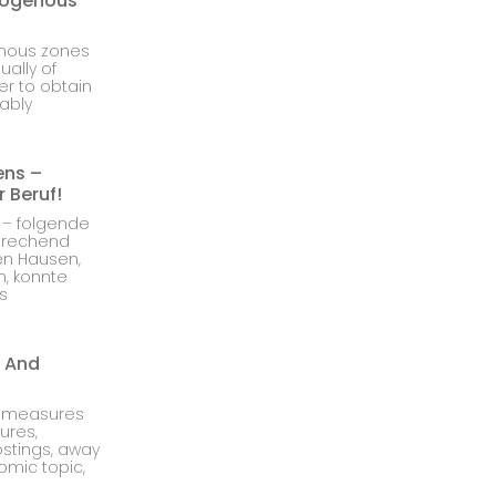
Erogenous
genous zones
ually of
er to obtain
ably
ens –
 Beruf!
 – folgende
sprechend
ten Hausen,
n, konnte
s
s And
d measures
ures,
stings, away
omic topic,