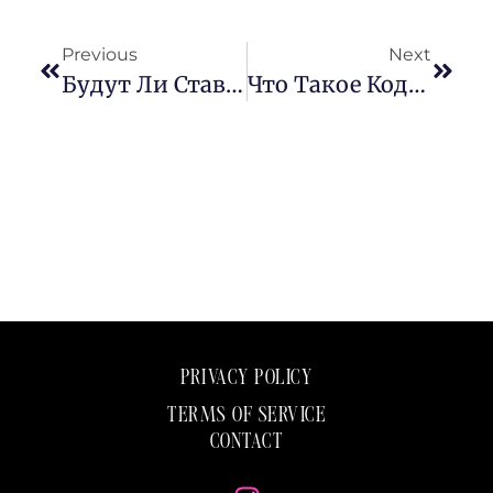
Previous
Next
Будут Ли Ставки В Казино Для Сайт Казино Вулкан Четырнадцатилетних Федерального Правительства?
Что Такое Кодекс Онлайн Казино Вулкан Платинум Официальный Сайт -рекламы Онлайн-Казино?
PRIVACY POLICY
TERMS OF SERVICE
CONTACT