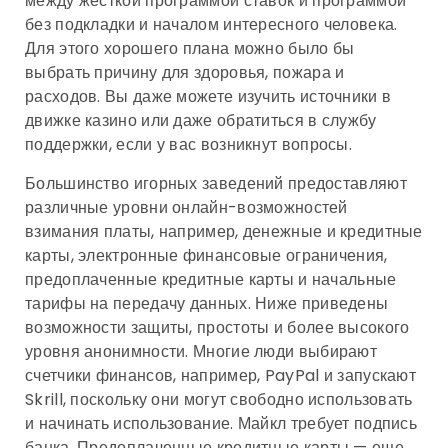
между жесткой программой ставок и программой
без подкладки и началом интересного человека.
Для этого хорошего плана можно было бы
выбрать причину для здоровья, пожара и
расходов. Вы даже можете изучить источники в
движке казино или даже обратиться в службу
поддержки, если у вас возникнут вопросы.
Большинство игорных заведений предоставляют
различные уровни онлайн-возможностей
взимания платы, например, денежные и кредитные
карты, электронные финансовые ограничения,
предоплаченные кредитные карты и начальные
тарифы на передачу данных. Ниже приведены
возможности защиты, простоты и более высокого
уровня анонимности. Многие люди выбирают
счетчики финансов, например, PayPal и запускают
Skrill, поскольку они могут свободно использовать
и начинать использование. Майкл требует подпись
банка. Предоплаченные кредитные карты — еще