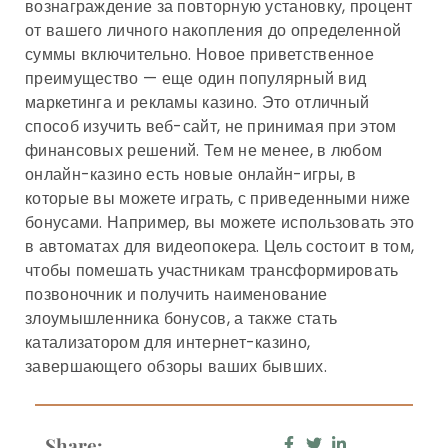
вознаграждение за повторную установку, процент
от вашего личного накопления до определенной
суммы включительно. Новое приветственное
преимущество — еще один популярный вид
маркетинга и рекламы казино. Это отличный
способ изучить веб-сайт, не принимая при этом
финансовых решений. Тем не менее, в любом
онлайн-казино есть новые онлайн-игры, в
которые вы можете играть, с приведенными ниже
бонусами. Например, вы можете использовать это
в автоматах для видеопокера. Цель состоит в том,
чтобы помешать участникам трансформировать
позвоночник и получить наименование
злоумышленника бонусов, а также стать
катализатором для интернет-казино,
завершающего обзоры ваших бывших.
Share: