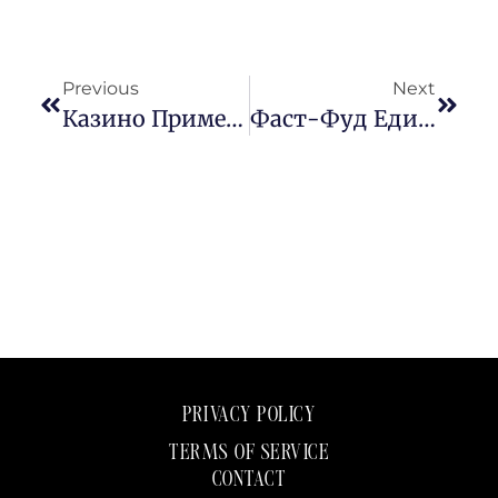
Previous
Next
Казино Применить Лев Казино Официальный Сайт Бесплатные Спины
Фаст-Фуд Единицы В Сети Игорные Pin Up Casino Зеркало Скачать Заведения И Старт Джанк-Фуд Единицы
PRIVACY POLICY
TERMS OF SERVICE
CONTACT