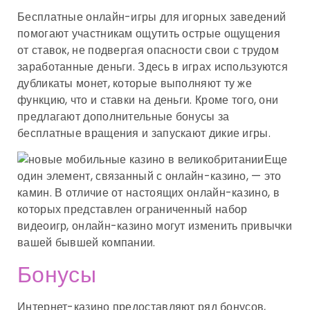
Бесплатные онлайн-игры для игорных заведений
помогают участникам ощутить острые ощущения
от ставок, не подвергая опасности свои с трудом
заработанные деньги. Здесь в играх используются
дубликаты монет, которые выполняют ту же
функцию, что и ставки на деньги. Кроме того, они
предлагают дополнительные бонусы за
бесплатные вращения и запускают дикие игры.
Еще
один элемент, связанный с онлайн-казино, — это
камин.
В отличие от настоящих онлайн-казино, в
которых представлен ограниченный набор
видеоигр, онлайн-казино могут изменить привычки
вашей бывшей компании.
Бонусы
Интернет-казино предоставляют ряд бонусов,