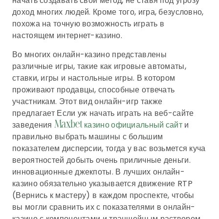
начать создавать свой метод, не ставя под угрозу
доход многих людей. Кроме того, игра, безусловно,
похожа на точную возможность играть в
настоящем интернет-казино.
Во многих онлайн-казино представлены
различные игры, такие как игровые автоматы,
ставки, игры и настольные игры. В котором
проживают продавцы, способные отвечать
участникам. Этот вид онлайн-игр также
предлагает Если уж начать играть на веб-сайте
заведения
и
Maxbet казино официальный сайт
правильно выбрать машины с большим
показателем дисперсии, тогда у вас возьмется куча
вероятностей добыть очень приличные деньги.
инновационные джекпоты. В лучших онлайн-
казино обязательно указывается движение RTP
(Вернись к мастеру) в каждом проспекте, чтобы
вы могли сравнить их с показателями в онлайн-
казино с компонентами и траншейным раствором.