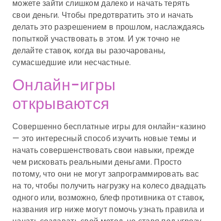
можете зайти слишком далеко и начать терять
свои деньги. Чтобы предотвратить это и начать
делать это разрешением в прошлом, наслаждаясь
попыткой участвовать в этом. И уж точно не
делайте ставок, когда вы разочарованы,
сумасшедшие или несчастные.
Онлайн-игры
открываются
Совершенно бесплатные игры для онлайн-казино
— это интересный способ изучить новые темы и
начать совершенствовать свои навыки, прежде
чем рисковать реальными деньгами. Просто
потому, что они не могут запрограммировать вас
на то, чтобы получить нагрузку на колесо двадцать
одного или, возможно, блеф противника от ставок,
названия игр ниже могут помочь узнать правила и