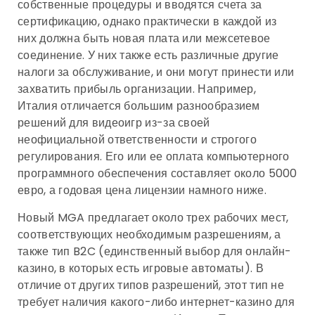
собственные процедуры и вводятся счета за
сертификацию, однако практически в каждой из
них должна быть новая плата или межсетевое
соединение. У них также есть различные другие
налоги за обслуживание, и они могут принести или
захватить прибыль организации. Например,
Италия отличается большим разнообразием
решений для видеоигр из-за своей
неофициальной ответственности и строгого
регулирования. Его или ее оплата компьютерного
программного обеспечения составляет около 5000
евро, а годовая цена лицензии намного ниже.
Новый MGA предлагает около трех рабочих мест,
соответствующих необходимым разрешениям, а
также тип B2C (единственный выбор для онлайн-
казино, в которых есть игровые автоматы). В
отличие от других типов разрешений, этот тип не
требует наличия какого-либо интернет-казино для