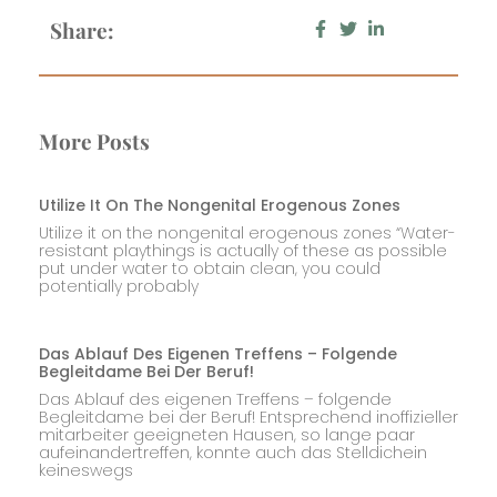
Share:
More Posts
Utilize It On The Nongenital Erogenous Zones
Utilize it on the nongenital erogenous zones “Water-
resistant playthings is actually of these as possible
put under water to obtain clean, you could
potentially probably
Das Ablauf Des Eigenen Treffens – Folgende
Begleitdame Bei Der Beruf!
Das Ablauf des eigenen Treffens – folgende
Begleitdame bei der Beruf! Entsprechend inoffizieller
mitarbeiter geeigneten Hausen, so lange paar
aufeinandertreffen, konnte auch das Stelldichein
keineswegs