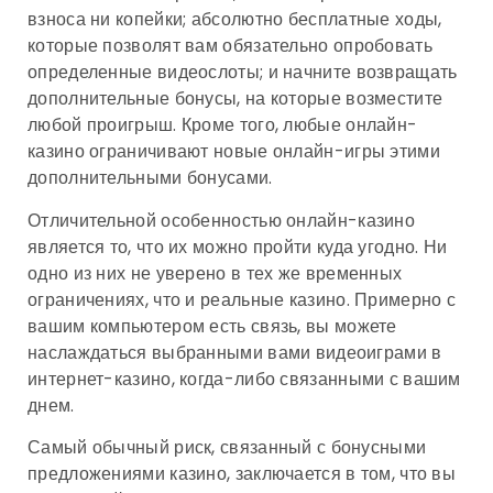
взноса ни копейки; абсолютно бесплатные ходы,
которые позволят вам обязательно опробовать
определенные видеослоты; и начните возвращать
дополнительные бонусы, на которые возместите
любой проигрыш. Кроме того, любые онлайн-
казино ограничивают новые онлайн-игры этими
дополнительными бонусами.
Отличительной особенностью онлайн-казино
является то, что их можно пройти куда угодно. Ни
одно из них не уверено в тех же временных
ограничениях, что и реальные казино. Примерно с
вашим компьютером есть связь, вы можете
наслаждаться выбранными вами видеоиграми в
интернет-казино, когда-либо связанными с вашим
днем.
Самый обычный риск, связанный с бонусными
предложениями казино, заключается в том, что вы