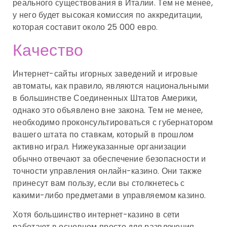
реального существования в Италии. Тем не менее,
у него будет высокая комиссия по аккредитации,
которая составит около 25 000 евро.
Качество
Интернет-сайты игорных заведений и игровые
автоматы, как правило, являются национальными
в большинстве Соединенных Штатов Америки,
однако это объявлено вне закона. Тем не менее,
необходимо проконсультироваться с губернатором
вашего штата по ставкам, который в прошлом
активно играл. Нижеуказанные организации
обычно отвечают за обеспечение безопасности и
точности управления онлайн-казино. Они также
принесут вам пользу, если вы столкнетесь с
какими-либо предметами в управляемом казино.
Хотя большинство интернет-казино в сети
работают в основном просто для развлечения,