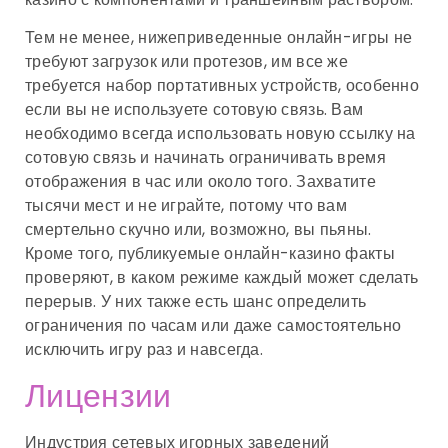
Тем не менее, нижеприведенные онлайн-игры не
требуют загрузок или протезов, им все же
требуется набор портативных устройств, особенно
если вы не используете сотовую связь. Вам
необходимо всегда использовать новую ссылку на
сотовую связь и начинать ограничивать время
отображения в час или около того. Захватите
тысячи мест и не играйте, потому что вам
смертельно скучно или, возможно, вы пьяны.
Кроме того, публикуемые онлайн-казино факты
проверяют, в каком режиме каждый может сделать
перерыв. У них также есть шанс определить
ограничения по часам или даже самостоятельно
исключить игру раз и навсегда.
Лицензии
Индустрия сетевых игорных заведений